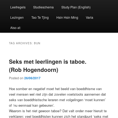
Leefregels
Studieschema
Study Plan (English)
Lezingen
Tao Te Tjing
Hsin Hsin Ming
Varia
Also at:
TAG ARCHIVES:
BUN
Seks met leerlingen is taboe.
(Rob Hogendoorn)
Posted on
26/06/2017
Hoe somber en negatief moet het beeld van boeddhisme van
veel mensen wel niet zijn dat zovelen voetstoots aannemen dat
seks van boeddhistische leraren met volgelingen ‘moet kunnen’
of ‘nu eenmaal kan gebeuren’.
Waarom is het niet gewoon taboe? Dat valt onder meer hieruit te
verklaren: veel boeddhisten kunnen zich het standpunt ‘seks met