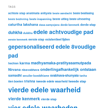
TAGS
achtste stap
anatmata
anityata
beste beslissing
beste aandacht
beste uitleg
beste inspanning
beste uitvoering
beste bezinning
caturtha lakshana
derde stap
derde kenmerk
dasa-samyojana
edele achtvoudige pad
duhkha
dukkha
eerste stap
existentieel lijden
eerste kenmerk
gepersonaliseerd edele 8voudige
pad
madhyamaka-pratityasamutpada
karma
hechten
onderlingafhankelijk ontstaan
Nirvana
nissvabhava
samadhi
svabhava-shunyata
seculier boeddhisme
tanha
trishna
tweede stap
tien boeien
tweede edele waarheid
vierde edele waarheid
vierde kenmerk
vierde stap
vier edele waarheden