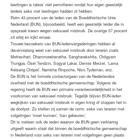
leerlingen is taboe’ niet permitteren omdat hun eigen geestelijk
leiders seks met leerlingen hadden of hebben.
Ruim 43 procent van de leden van de Boeddhistische Unie
Nederland (BUN), bijvoorbeeld, heeft een geestelijk leider die in
opspraak kwam wegen seksueel misbruik. De overige 57 procent
zit erbij en kijkt ernaar.
Trouwe bezoekers van BUN-ledenvergaderingen hebben al
decennialang weet van seksueel misbruik door leraren zoals
Mettavihari, Dhammawiranatha, Sangharakshita, Chögyam
Trungpa, Ösel Tendzin, Sogyal Lakar, Dennis Merzel, ‘Lama
Kelsang Chöpel’, Namkha Rinpoche, Nico Tydeman, enz.
De BUN is het formele contactorgaan van de Nederlandse
overheid met de boeddhistische gemeenschap. Volgens de
regering heeft de BUN een primaire verantwoordelijkheid in het
voorkomen van seksueel misbruik. Tegelijk blijven BUN-leden
wegkijken van seksueel misbruik in eigen kring of stoppen het in
de doofpot. Zo stellen zij samen de norm: seks van leraren met
volgelingen ‘moet kunnen’, ‘kan gebeuren.’
Dit is meteen ook de reden waarom de BUN geen verklaring
uitgeeft waarin staat dat binnen de boeddhistische gemeenschap
in Nederland voor seks van leraren met volgelingen geen plaats