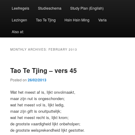
Leefregels
Studieschema
Study Plan (English)
Lezingen
Tao Te Tjing
Hsin Hsin Ming
Varia
Also at:
MONTHLY ARCHIVES:
FEBRUARY 2013
Tao Te Tjing – vers 45
Posted on
26/02/2013
Wat het meest af is, lijkt onvolmaakt,
maar zijn nut is ongeschonden;
wat het meest vol is, lijkt ledig,
maar zijn gift is onuitputtelijk;
wat het meest recht is, lijkt krom;
de grootste vaardigheid lijkt onbeholpen;
de grootste welsprekendheid lijkt gestotter.