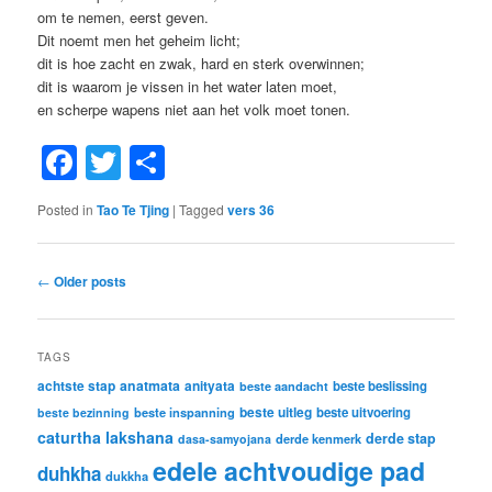
om te nemen, eerst geven.
Dit noemt men het geheim licht;
dit is hoe zacht en zwak, hard en sterk overwinnen;
dit is waarom je vissen in het water laten moet,
en scherpe wapens niet aan het volk moet tonen.
Facebook
Twitter
Share
Posted in
Tao Te Tjing
|
Tagged
vers 36
Post
←
Older posts
navigation
TAGS
achtste stap
anatmata
anityata
beste beslissing
beste aandacht
beste uitleg
beste inspanning
beste uitvoering
beste bezinning
caturtha lakshana
derde stap
derde kenmerk
dasa-samyojana
edele achtvoudige pad
duhkha
dukkha