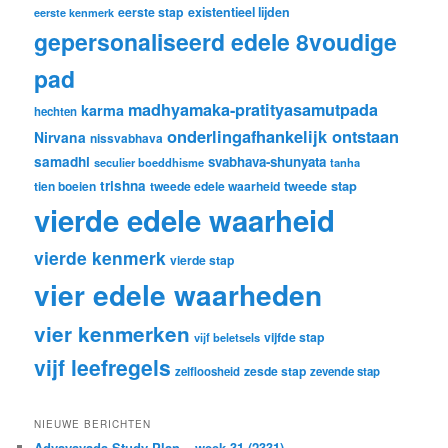
eerste stap
existentieel lijden
eerste kenmerk
gepersonaliseerd edele 8voudige
pad
madhyamaka-pratityasamutpada
karma
hechten
onderlingafhankelijk ontstaan
Nirvana
nissvabhava
samadhi
svabhava-shunyata
seculier boeddhisme
tanha
trishna
tweede stap
tien boeien
tweede edele waarheid
vierde edele waarheid
vierde kenmerk
vierde stap
vier edele waarheden
vier kenmerken
vijfde stap
vijf beletsels
vijf leefregels
zesde stap
zelfloosheid
zevende stap
NIEUWE BERICHTEN
Advayavada Study Plan – week 31 (2331) –