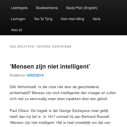
Leefregels
Studieschema
Study Plan (English)
Lezingen
Tao Te Tjing
Hsin Hsin Ming
Varia
Also at:
TAG ARCHIVES:
GEORGE SANTAYANA
‘Mensen zijn niet intelligent’
Posted on
18/02/2014
Dirk Verhofstadt: Is die visie niet door de geschiedenis
achterhaald? Mensen zijn toch intelligenter dan vroeger en zullen
zich niet zo eenvoudig meer laten inpakken door een geloof.
Paul Cliteur: De tragiek is dat George Santayana meer gelijk
heeft dan mij lief is. In 1917 schreef hij aan Bertrand Russell:
‘Mensen zijn niet intelligent. Het is heel onredelijk om dat van