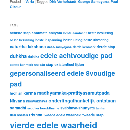
Posted in
Varia
|
Tagged
Dirk Verhofstadt
,
George Santayana
,
Paul
Cliteur
TAGS
achtste stap
anatmata
anityata
beste beslissing
beste aandacht
beste uitleg
beste inspanning
beste uitvoering
beste bezinning
caturtha lakshana
derde stap
derde kenmerk
dasa-samyojana
edele achtvoudige pad
duhkha
dukkha
eerste stap
existentieel lijden
eerste kenmerk
gepersonaliseerd edele 8voudige
pad
madhyamaka-pratityasamutpada
karma
hechten
onderlingafhankelijk ontstaan
Nirvana
nissvabhava
samadhi
svabhava-shunyata
seculier boeddhisme
tanha
trishna
tweede stap
tien boeien
tweede edele waarheid
vierde edele waarheid