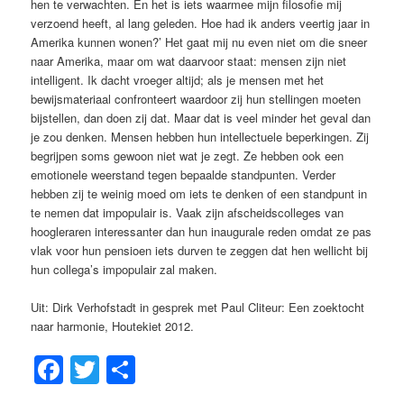
hen te verwachten. En het is iets waarmee mijn filosofie mij
verzoend heeft, al lang geleden. Hoe had ik anders veertig jaar in
Amerika kunnen wonen?’ Het gaat mij nu even niet om die sneer
naar Amerika, maar om wat daarvoor staat: mensen zijn niet
intelligent. Ik dacht vroeger altijd; als je mensen met het
bewijsmateriaal confronteert waardoor zij hun stellingen moeten
bijstellen, dan doen zij dat. Maar dat is veel minder het geval dan
je zou denken. Mensen hebben hun intellectuele beperkingen. Zij
begrijpen soms gewoon niet wat je zegt. Ze hebben ook een
emotionele weerstand tegen bepaalde standpunten. Verder
hebben zij te weinig moed om iets te denken of een standpunt in
te nemen dat impopulair is. Vaak zijn afscheidscolleges van
hoogleraren interessanter dan hun inaugurale reden omdat ze pas
vlak voor hun pensioen iets durven te zeggen dat hen wellicht bij
hun collega’s impopulair zal maken.
Uit: Dirk Verhofstadt in gesprek met Paul Cliteur: Een zoektocht
naar harmonie, Houtekiet 2012.
Facebook
Twitter
Share