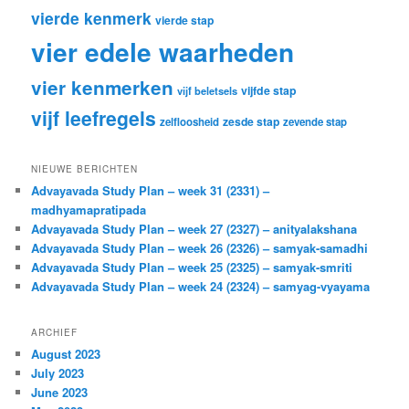
vierde kenmerk
vierde stap
vier edele waarheden
vier kenmerken
vijfde stap
vijf beletsels
vijf leefregels
zesde stap
zelfloosheid
zevende stap
NIEUWE BERICHTEN
Advayavada Study Plan – week 31 (2331) –
madhyamapratipada
Advayavada Study Plan – week 27 (2327) – anityalakshana
Advayavada Study Plan – week 26 (2326) – samyak-samadhi
Advayavada Study Plan – week 25 (2325) – samyak-smriti
Advayavada Study Plan – week 24 (2324) – samyag-vyayama
ARCHIEF
August 2023
July 2023
June 2023