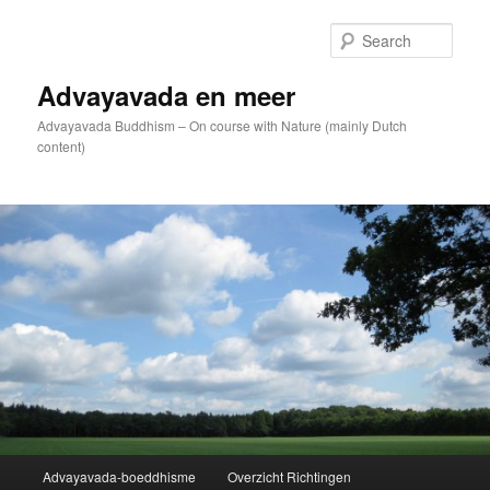
Skip
to
Sear
primary
content
Advayavada en meer
Advayavada Buddhism – On course with Nature (mainly Dutch
content)
Main
Advayavada-boeddhisme
Overzicht Richtingen
menu