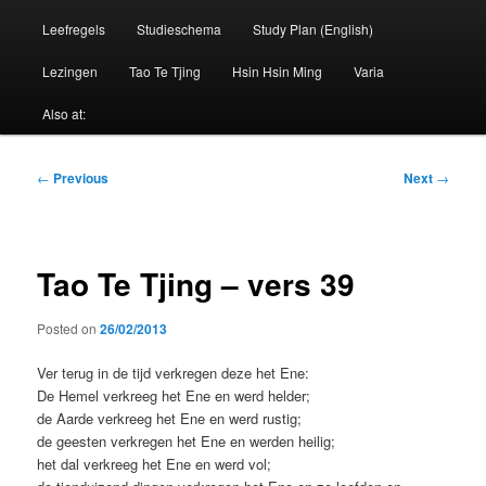
Leefregels
Studieschema
Study Plan (English)
Lezingen
Tao Te Tjing
Hsin Hsin Ming
Varia
Also at:
Post
←
Previous
Next
→
navigation
Tao Te Tjing – vers 39
Posted on
26/02/2013
Ver terug in de tijd verkregen deze het Ene:
De Hemel verkreeg het Ene en werd helder;
de Aarde verkreeg het Ene en werd rustig;
de geesten verkregen het Ene en werden heilig;
het dal verkreeg het Ene en werd vol;