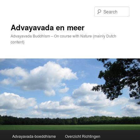
Skip
to
Sear
primary
content
Advayavada en meer
Advayavada Buddhism – On course with Nature (mainly Dutch
content)
Main
Advayavada-boeddhisme
Overzicht Richtingen
menu