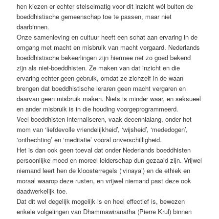
hen kiezen er echter stelselmatig voor dit inzicht wél buiten de
boeddhistische gemeenschap toe te passen, maar niet
daarbinnen.
Onze samenleving en cultuur heeft een schat aan ervaring in de
omgang met macht en misbruik van macht vergaard. Nederlands
boeddhistische bekeerlingen zijn hiermee net zo goed bekend
zijn als niet-boeddhisten. Ze maken van dat inzicht en die
ervaring echter geen gebruik, omdat ze zichzelf in de waan
brengen dat boeddhistische leraren geen macht vergaren en
daarvan geen misbruik maken. Niets is minder waar, en seksueel
en ander misbruik is in die houding voorgeprogrammeerd.
Veel boeddhisten internaliseren, vaak decennialang, onder het
mom van ‘liefdevolle vriendelijkheid’, ‘wijsheid’, ‘mededogen’,
‘onthechting’ en ‘meditatie’ vooral onverschilligheid.
Het is dan ook geen toeval dat onder Nederlands boeddhisten
persoonlijke moed en moreel leiderschap dun gezaaid zijn. Vrijwel
niemand leert hen de kloosterregels (‘vinaya’) en de ethiek en
moraal waarop deze rusten, en vrijwel niemand past deze ook
daadwerkelijk toe.
Dat dit wel degelijk mogelijk is en heel effectief is, bewezen
enkele volgelingen van Dhammawiranatha (Pierre Krul) binnen