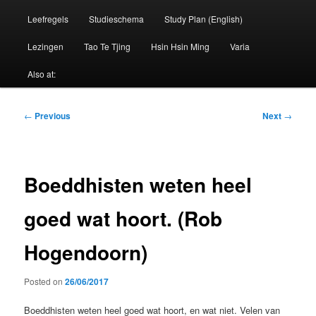
Leefregels
Studieschema
Study Plan (English)
Lezingen
Tao Te Tjing
Hsin Hsin Ming
Varia
Also at:
Post
←
Previous
Next
→
navigation
Boeddhisten weten heel
goed wat hoort. (Rob
Hogendoorn)
Posted on
26/06/2017
Boeddhisten weten heel goed wat hoort, en wat niet. Velen van