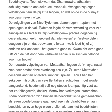
Boeddhayana. Toen uitkwam dat Dhammawiranatha zich
schuldig maakte aan seksueel misbruik, dwongen zijn eigen
volgelingen hem de pij af te leggen, en wel op de in de ‘vinaya’
voorgeschreven wijze.
De volgelingen van Nico Tydeman, daarentegen, trapten met
open ogen in de val. Tydeman legde de verantwoording voor zijn
aanblijven als leraar bij zijn volgelingen— precies degenen hij
decennialang heeft ingeprent dat ‘niet-weten’ en ‘niet-oordelen’
deugden zijn en dat trouw aan je leraar—welk leed hij of zij
anderen ook aandoet—het grootste goed is. Kwam dat even goed
uit! Zijn de net door hem verheven sensei’s misschien beloond
voor hun trouw?
De trouwste volgelingen van Mettavihari legden de ‘vinaya’ naast
zich neer omdat deze overbodig zou zijn. Zij lieten Mettavihari
decennialang ten onrechte ‘monnik’ spelen. Terwijl hen het
seksueel misbruik van vele tientallen slachtoffers moet worden
aangerekend, houden zij zelf nog steeds krampachtig vast aan
het zo felbegeerde, dankzij Mettavihari verkregen leraarschap.
Zodra boeddhisten zich bínnen de boeddhistische gemeenschap
als even goede burgers gaan gedragen als daarbúiten en aan
boeddhisten even hoge eisen stellen als aan niet-boeddhisten—
precies zoals ze op hun werk, hun opleiding, binnen hun familie,