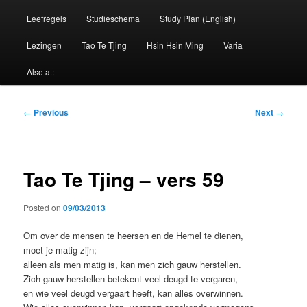
Leefregels
Studieschema
Study Plan (English)
Lezingen
Tao Te Tjing
Hsin Hsin Ming
Varia
Also at:
Post
←
Previous
Next
→
navigation
Tao Te Tjing – vers 59
Posted on
09/03/2013
Om over de mensen te heersen en de Hemel te dienen,
moet je matig zijn;
alleen als men matig is, kan men zich gauw herstellen.
Zich gauw herstellen betekent veel deugd te vergaren,
en wie veel deugd vergaart heeft, kan alles overwinnen.