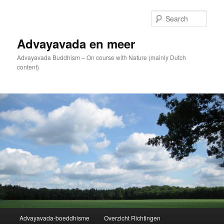
Skip
to
Sear
primary
content
Advayavada en meer
Advayavada Buddhism – On course with Nature (mainly Dutch
content)
Main
Advayavada-boeddhisme
Overzicht Richtingen
menu