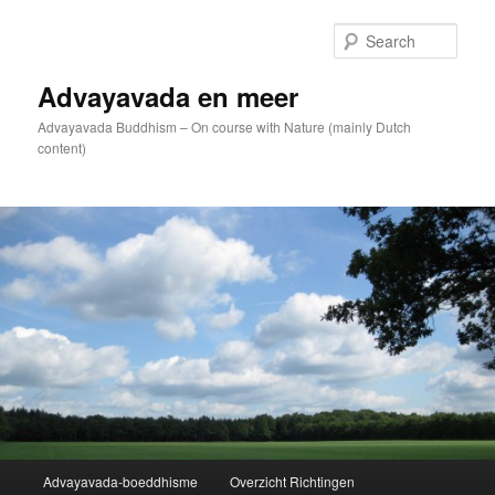
Skip
to
Sear
primary
content
Advayavada en meer
Advayavada Buddhism – On course with Nature (mainly Dutch
content)
Main
Advayavada-boeddhisme
Overzicht Richtingen
menu