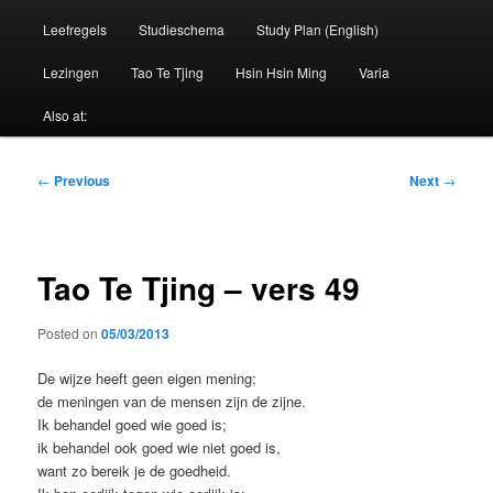
Leefregels
Studieschema
Study Plan (English)
Lezingen
Tao Te Tjing
Hsin Hsin Ming
Varia
Also at:
Post
←
Previous
Next
→
navigation
Tao Te Tjing – vers 49
Posted on
05/03/2013
De wijze heeft geen eigen mening;
de meningen van de mensen zijn de zijne.
Ik behandel goed wie goed is;
ik behandel ook goed wie niet goed is,
want zo bereik je de goedheid.