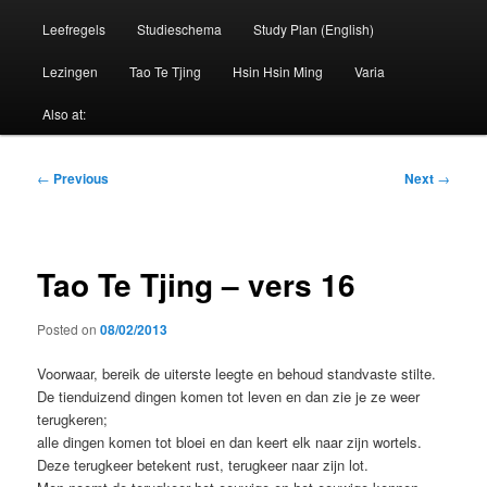
Leefregels
Studieschema
Study Plan (English)
Lezingen
Tao Te Tjing
Hsin Hsin Ming
Varia
Also at:
Post
←
Previous
Next
→
navigation
Tao Te Tjing – vers 16
Posted on
08/02/2013
Voorwaar, bereik de uiterste leegte en behoud standvaste stilte.
De tienduizend dingen komen tot leven en dan zie je ze weer
terugkeren;
alle dingen komen tot bloei en dan keert elk naar zijn wortels.
Deze terugkeer betekent rust, terugkeer naar zijn lot.