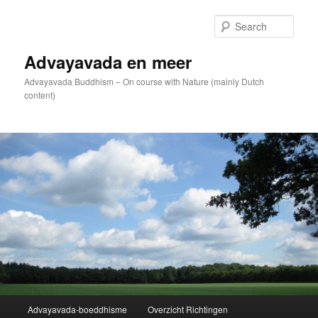
Skip
to
Sear
primary
content
Advayavada en meer
Advayavada Buddhism – On course with Nature (mainly Dutch
content)
Main
Advayavada-boeddhisme
Overzicht Richtingen
menu