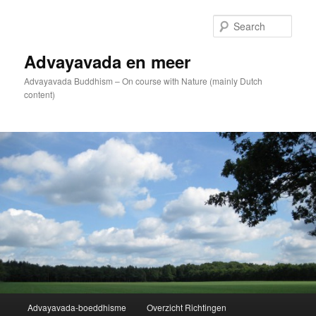
Skip
to
Sear
primary
content
Advayavada en meer
Advayavada Buddhism – On course with Nature (mainly Dutch
content)
Main
Advayavada-boeddhisme
Overzicht Richtingen
menu