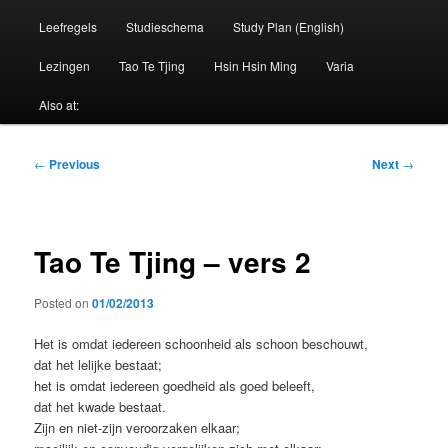
Leefregels
Studieschema
Study Plan (English)
Lezingen
Tao Te Tjing
Hsin Hsin Ming
Varia
Also at:
Post
←
Previous
Next
→
navigation
Tao Te Tjing – vers 2
Posted on
01/02/2013
Het is omdat iedereen schoonheid als schoon beschouwt,
dat het lelijke bestaat;
het is omdat iedereen goedheid als goed beleeft,
dat het kwade bestaat.
Zijn en niet-zijn veroorzaken elkaar;