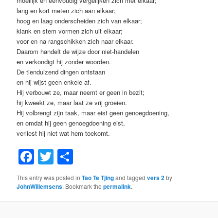
moeilijk en eenvoudig vergelijken zich met elkaar;
lang en kort meten zich aan elkaar;
hoog en laag onderscheiden zich van elkaar;
klank en stem vormen zich uit elkaar;
voor en na rangschikken zich naar elkaar.
Daarom handelt de wijze door niet-handelen
en verkondigt hij zonder woorden.
De tienduizend dingen ontstaan
en hij wijst geen enkele af.
Hij verbouwt ze, maar neemt er geen in bezit;
hij kweekt ze, maar laat ze vrij groeien.
Hij volbrengt zijn taak, maar eist geen genoegdoening,
en omdat hij geen genoegdoening eist,
verliest hij niet wat hem toekomt.
Facebook
Twitter
Share
This entry was posted in
Tao Te Tjing
and tagged
vers 2
by
JohnWillemsens
. Bookmark the
permalink
.